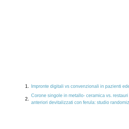
Argomenti trattati
Impronte digitali vs convenzionali in pazienti ede
Corone singole in metallo- ceramica vs. restauri d
anteriori devitalizzati con ferula: studio randomi