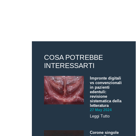
COSA POTREBBE
INTERESSARTI
Impronte digitali
vs convenzionali
in pazienti
edentuli:
revisione
sistematica della
letteratura
27 May 2024
Leggi Tutto
Corone singole