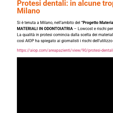
Protesi dentali: in alcune t
Milano
Si è tenuta a Milano, nell’ambito del
“Progetto Materia
MATERIALI IN ODONTOIATRIA
– Lowcost e rischi per 
La qualità in protesi comincia dalla scelta dei materi
così AIOP ha spiegato ai giornalisti i rischi dell’utilizz
https://aiop.com/areapazienti/view/90/protesi-dentali