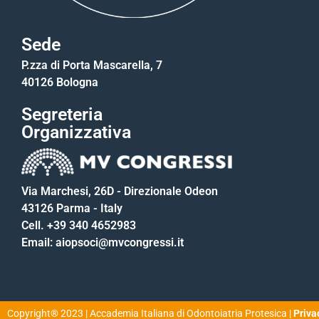
Sede
P.zza di Porta Mascarella, 7
40126 Bologna
Segreteria
Organizzativa
Via Marchesi, 26D - Direzionale Odeon
43126 Parma - Italy
Cell. +39 340 4652983
Email: aiopsoci@mvcongressi.it
Copyright® 2023 | Accademia Italiana di Odontoiatria Protesica |
Priva