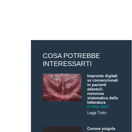
COSA POTREBBE
INTERESSARTI
Impronte digitali
vs convenzionali
in pazienti
edentuli:
revisione
sistematica della
letteratura
27 May 2024
Leggi Tutto
Corone singole