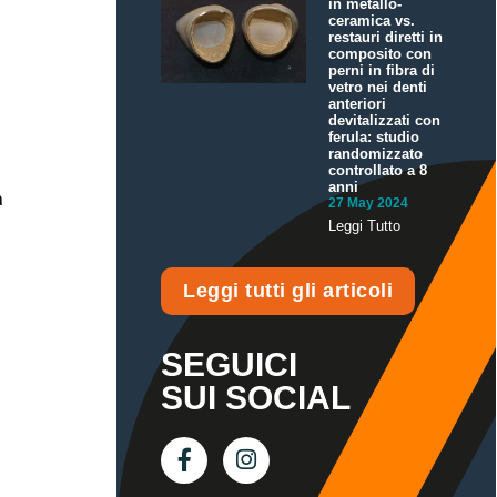
in metallo-
ceramica vs.
restauri diretti in
composito con
perni in fibra di
vetro nei denti
anteriori
devitalizzati con
ferula: studio
randomizzato
controllato a 8
anni
a
27 May 2024
Leggi Tutto
Leggi tutti gli articoli
SEGUICI
SUI SOCIAL