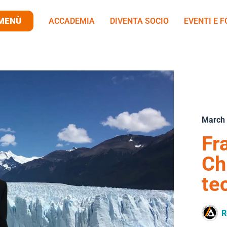
MENÙ
ACCADEMIA
DIVENTA SOCIO
EVENTI E 
March 
Fr
Ch
te
R