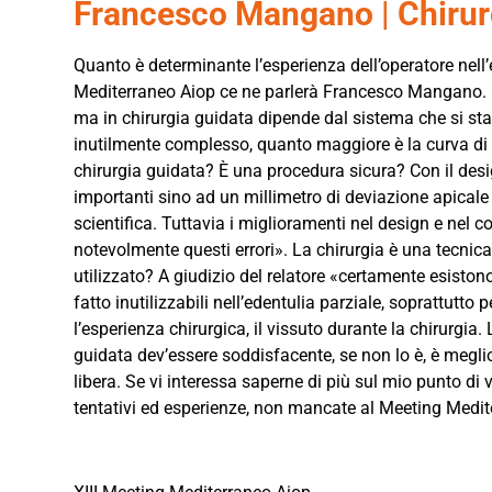
Francesco Mangano | Chirurgi
Quanto è determinante l’esperienza dell’operatore nell
Mediterraneo Aiop ce ne parlerà Francesco Mangano. «L
ma in chirurgia guidata dipende dal sistema che si st
inutilmente complesso, quanto maggiore è la curva di a
chirurgia guidata? È una procedura sicura? Con il desi
importanti sino ad un millimetro di deviazione apicale 
scientifica. Tuttavia i miglioramenti nel design e nel c
notevolmente questi errori». La chirurgia è una tecnic
utilizzato? A giudizio del relatore «certamente esistono 
fatto inutilizzabili nell’edentulia parziale, soprattutto
l’esperienza chirurgica, il vissuto durante la chirurgia. 
guidata dev’essere soddisfacente, se non lo è, è megli
libera. Se vi interessa saperne di più sul mio punto di 
tentativi ed esperienze, non mancate al Meeting Mediter