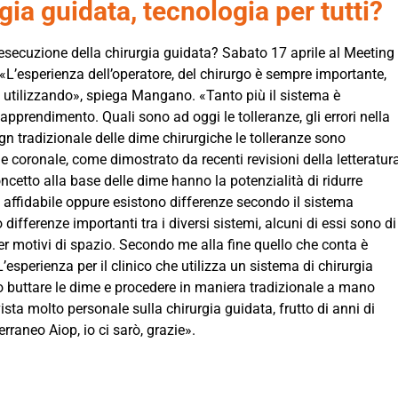
a guidata, tecnologia per tutti?
’esecuzione della chirurgia guidata? Sabato 17 aprile al Meeting
’esperienza dell’operatore, del chirurgo è sempre importante,
a utilizzando», spiega Mangano. «Tanto più il sistema è
pprendimento. Quali sono ad oggi le tolleranze, gli errori nella
gn tradizionale delle dime chirurgiche le tolleranze sono
e coronale, come dimostrato da recenti revisioni della letteratur
oncetto alla base delle dime hanno la potenzialità di ridurre
a affidabile oppure esistono differenze secondo il sistema
differenze importanti tra i diversi sistemi, alcuni di essi sono di
 per motivi di spazio. Secondo me alla fine quello che conta è
L’esperienza per il clinico che utilizza un sistema di chirurgia
o buttare le dime e procedere in maniera tradizionale a mano
vista molto personale sulla chirurgia guidata, frutto di anni di
raneo Aiop, io ci sarò, grazie».